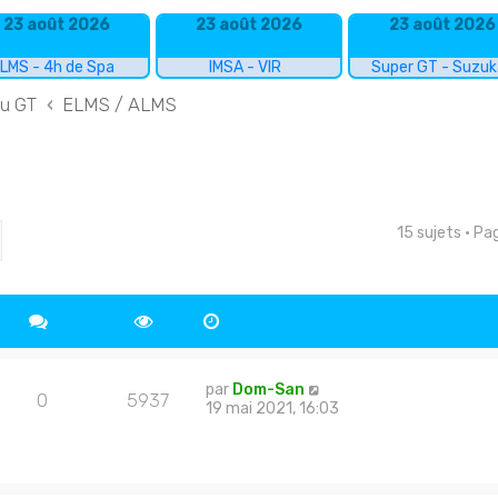
23 août 2026
23 août 2026
23 août 2026
LMS - 4h de Spa
IMSA - VIR
Super GT - Suzu
du GT
ELMS / ALMS
15 sujets • P
cher
echerche avancée
par
Dom-San
0
5937
19 mai 2021, 16:03