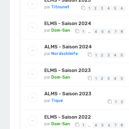
par
Titounet
1
2
3
4
5
6
ELMS - Saison 2024
par
Dom-San
…
1
4
5
6
7
8
ALMS - Saison 2024
par
Nordschleife
1
2
3
4
5
ELMS - Saison 2023
par
Dom-San
1
2
3
4
5
ALMS - Saison 2023
par
Tique
1
2
ELMS - Saison 2022
par
Dom-San
…
1
4
5
6
7
8