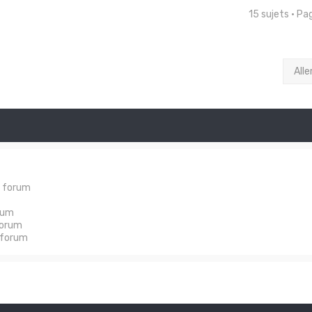
15 sujets • P
Alle
e forum
rum
forum
 forum