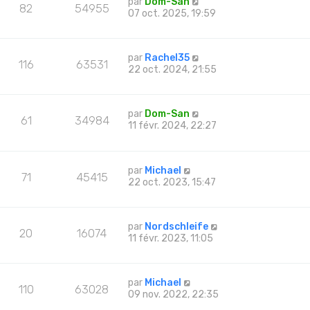
par
Dom-San
82
54955
07 oct. 2025, 19:59
par
Rachel35
116
63531
22 oct. 2024, 21:55
par
Dom-San
61
34984
11 févr. 2024, 22:27
par
Michael
71
45415
22 oct. 2023, 15:47
par
Nordschleife
20
16074
11 févr. 2023, 11:05
par
Michael
110
63028
09 nov. 2022, 22:35