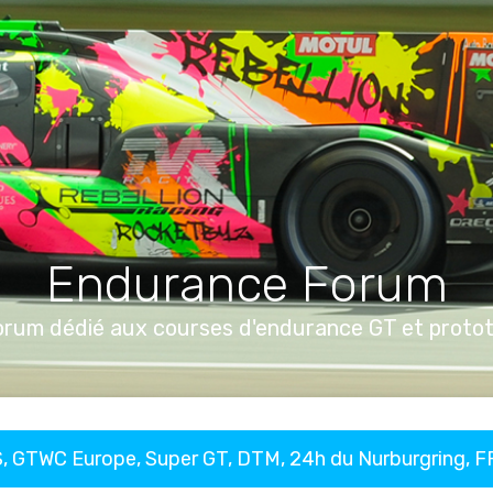
Endurance Forum
orum dédié aux courses d'endurance GT et proto
, GTWC Europe, Super GT, DTM, 24h du Nurburgring, 