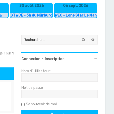
30 août 2026
06 sept. 2026
ka
GTWCE - 3h du Nürburgring
WEC - Lone Star Le Mans
Rechercher
Recherche
age
1
sur
1
Connexion
•
Inscription
Nom d’utilisateur :
Mot de passe :
Se souvenir de moi