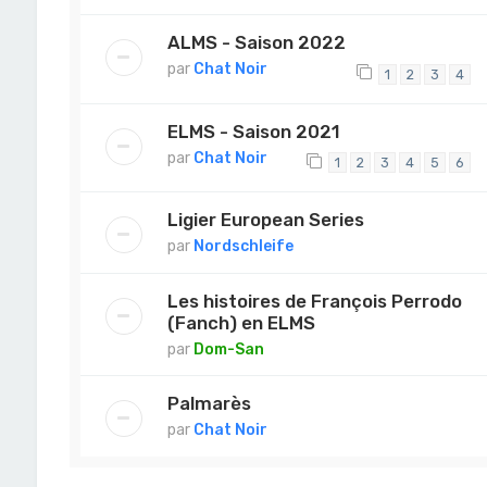
ALMS - Saison 2022
par
Chat Noir
1
2
3
4
ELMS - Saison 2021
par
Chat Noir
1
2
3
4
5
6
Ligier European Series
par
Nordschleife
Les histoires de François Perrodo
(Fanch) en ELMS
par
Dom-San
Palmarès
par
Chat Noir