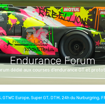
Endurance Forum
orum dédié aux courses d'endurance GT et proto
, GTWC Europe, Super GT, DTM, 24h du Nurburgring, 