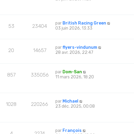
par
British Racing Green
53
23404
03 juin 2026, 13:33
par
flyers-vindunum
20
14657
28 avr. 2026, 22:47
par
Dom-San
857
335056
11 mars 2026, 18:20
par
Michael
1028
220266
23 déc. 2025, 00:08
par
François
4
2274