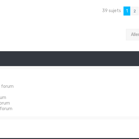
39 sujets
1
2
Alle
e forum
rum
forum
 forum