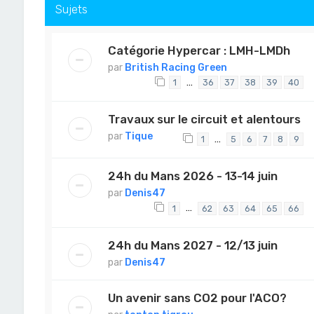
Sujets
Catégorie Hypercar : LMH-LMDh
par
British Racing Green
…
1
36
37
38
39
40
Travaux sur le circuit et alentours
par
Tique
…
1
5
6
7
8
9
24h du Mans 2026 - 13-14 juin
par
Denis47
…
1
62
63
64
65
66
24h du Mans 2027 - 12/13 juin
par
Denis47
Un avenir sans CO2 pour l'ACO?