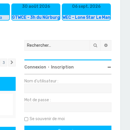
30 août 2026
06 sept. 2026
ka
GTWCE - 3h du Nürburgring
WEC - Lone Star Le Mans
Rechercher
Recherche
3
Suivant
Connexion
•
Inscription
Nom d’utilisateur :
Mot de passe :
Se souvenir de moi