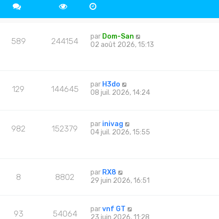
par
Dom-San
589
244154
02 août 2026, 15:13
par
H3do
129
144645
08 juil. 2026, 14:24
par
inivag
982
152379
04 juil. 2026, 15:55
par
RX8
8
8802
29 juin 2026, 16:51
par
vnf GT
93
54064
23 juin 2026, 11:28