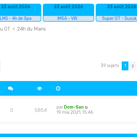
23 août 2026
23 août 2026
23 août 2026
LMS - 4h de Spa
IMSA - VIR
Super GT - Suzu
du GT
24h du Mans
39 sujets
cher
echerche avancée
1
2
par
Dom-San
0
5854
19 mai 2021, 15:46