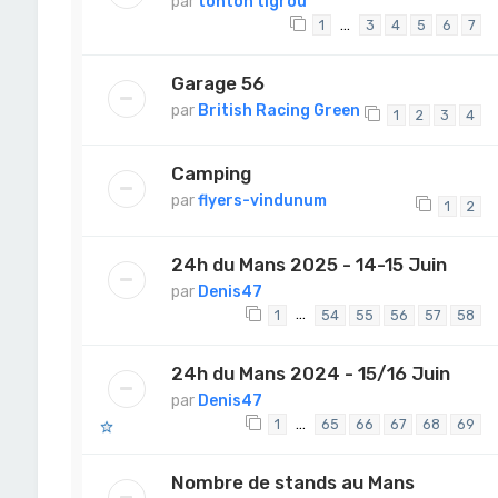
par
tonton tigrou
…
1
3
4
5
6
7
Garage 56
par
British Racing Green
1
2
3
4
Camping
par
flyers-vindunum
1
2
24h du Mans 2025 - 14-15 Juin
par
Denis47
…
1
54
55
56
57
58
24h du Mans 2024 - 15/16 Juin
par
Denis47
…
1
65
66
67
68
69
Nombre de stands au Mans