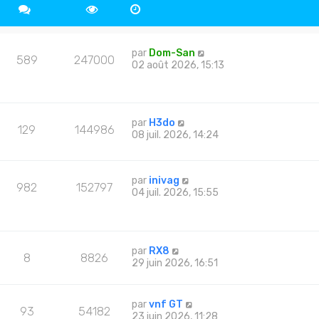
par
Dom-San
589
247000
02 août 2026, 15:13
par
H3do
129
144986
08 juil. 2026, 14:24
par
inivag
982
152797
04 juil. 2026, 15:55
par
RX8
8
8826
29 juin 2026, 16:51
par
vnf GT
93
54182
23 juin 2026, 11:28