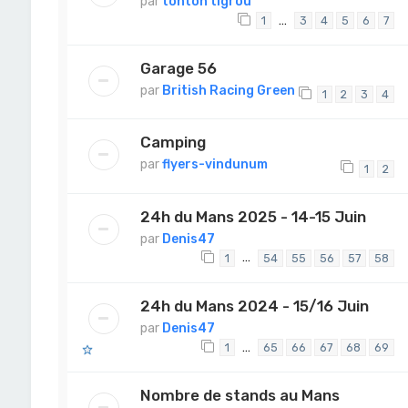
par
tonton tigrou
…
1
3
4
5
6
7
Garage 56
par
British Racing Green
1
2
3
4
Camping
par
flyers-vindunum
1
2
24h du Mans 2025 - 14-15 Juin
par
Denis47
…
1
54
55
56
57
58
24h du Mans 2024 - 15/16 Juin
par
Denis47
…
1
65
66
67
68
69
Nombre de stands au Mans