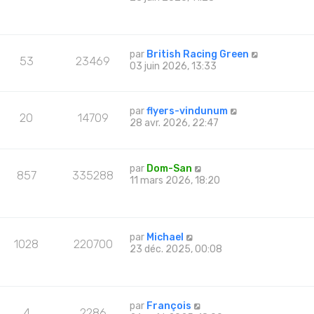
par
British Racing Green
53
23469
03 juin 2026, 13:33
par
flyers-vindunum
20
14709
28 avr. 2026, 22:47
par
Dom-San
857
335288
11 mars 2026, 18:20
par
Michael
1028
220700
23 déc. 2025, 00:08
par
François
4
2286