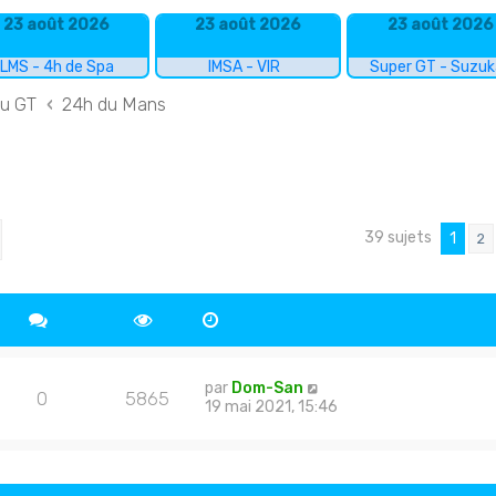
23 août 2026
23 août 2026
23 août 2026
LMS - 4h de Spa
IMSA - VIR
Super GT - Suzu
du GT
24h du Mans
39 sujets
cher
echerche avancée
1
2
par
Dom-San
0
5865
19 mai 2021, 15:46