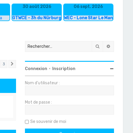
30 août 2026
06 sept. 2026
ka
GTWCE - 3h du Nürburgring
WEC - Lone Star Le Mans
Rechercher
Recherche
3
Suivant
Connexion
•
Inscription
Nom d’utilisateur :
Mot de passe :
Se souvenir de moi