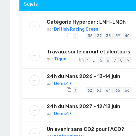
Sujets
Catégorie Hypercar : LMH-LMDh
par
British Racing Green
…
1
36
37
38
39
40
Travaux sur le circuit et alentours
par
Tique
…
1
5
6
7
8
9
24h du Mans 2026 - 13-14 juin
par
Denis47
…
1
62
63
64
65
66
24h du Mans 2027 - 12/13 juin
par
Denis47
Un avenir sans CO2 pour l'ACO?