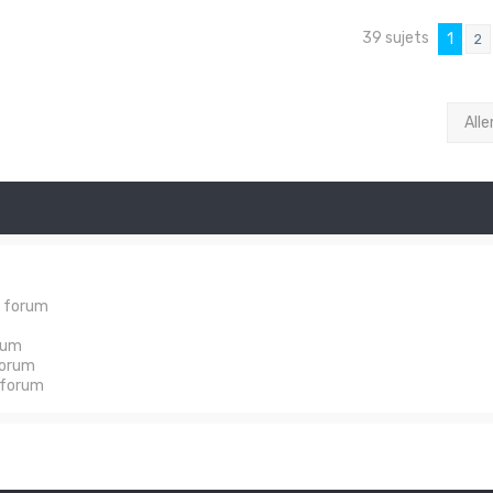
39 sujets
1
2
Alle
e forum
rum
forum
 forum