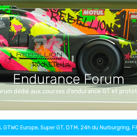
Endurance Forum
orum dédié aux courses d'endurance GT et proto
, GTWC Europe, Super GT, DTM, 24h du Nurburgring, 