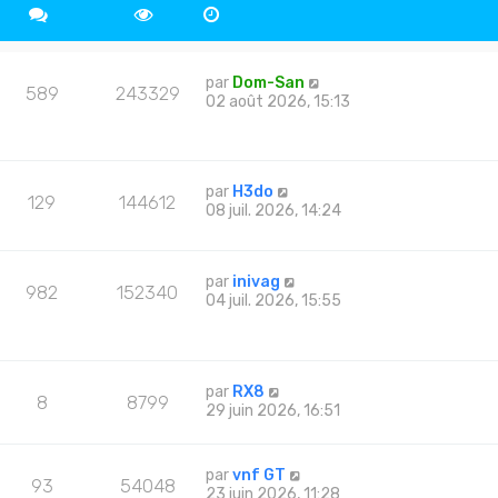
par
Dom-San
589
243329
02 août 2026, 15:13
par
H3do
129
144612
08 juil. 2026, 14:24
par
inivag
982
152340
04 juil. 2026, 15:55
par
RX8
8
8799
29 juin 2026, 16:51
par
vnf GT
93
54048
23 juin 2026, 11:28