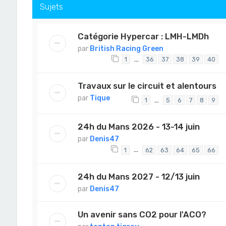
Sujets
Catégorie Hypercar : LMH-LMDh
par
British Racing Green
…
1
36
37
38
39
40
Travaux sur le circuit et alentours
par
Tique
…
1
5
6
7
8
9
24h du Mans 2026 - 13-14 juin
par
Denis47
…
1
62
63
64
65
66
24h du Mans 2027 - 12/13 juin
par
Denis47
Un avenir sans CO2 pour l'ACO?