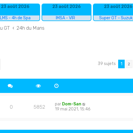
23 août 2026
23 août 2026
23 août 2026
LMS - 4h de Spa
IMSA - VIR
Super GT - Suzu
du GT
24h du Mans
39 sujets
cher
echerche avancée
1
2
par
Dom-San
0
5852
19 mai 2021, 15:46