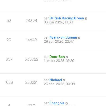
par
British Racing Green
53
23394
03 juin 2026, 13:33
par
flyers-vindunum
20
14649
28 avr. 2026, 22:47
par
Dom-San
857
335022
11 mars 2026, 18:20
par
Michael
1028
220221
23 déc. 2025, 00:08
par
François
4
2271