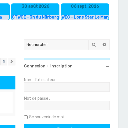
30 août 2026
06 sept. 2026
ka
GTWCE - 3h du Nürburgring
WEC - Lone Star Le Mans
Rechercher
Recherche
3
Suivant
Connexion
•
Inscription
Nom d’utilisateur :
Mot de passe :
Se souvenir de moi