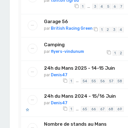
par
tonton tigrou
…
1
3
4
5
6
7
Garage 56
par
British Racing Green
1
2
3
4
Camping
par
flyers-vindunum
1
2
24h du Mans 2025 - 14-15 Juin
par
Denis47
…
1
54
55
56
57
58
24h du Mans 2024 - 15/16 Juin
par
Denis47
…
1
65
66
67
68
69
Nombre de stands au Mans