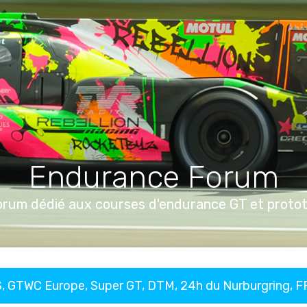
Endurance Forum
orum dédié aux courses d'endurance GT et proto
, GTWC Europe, Super GT, DTM, 24h du Nurburgring, 