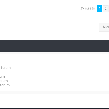
39 sujets
1
2
Alle
e forum
rum
forum
 forum