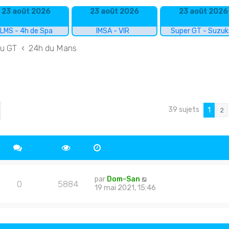
23 août 2026
23 août 2026
23 août 2026
LMS - 4h de Spa
IMSA - VIR
Super GT - Suzu
du GT
24h du Mans
39 sujets
cher
echerche avancée
1
2
par
Dom-San
0
5884
19 mai 2021, 15:46