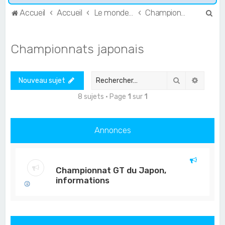
R
Accueil
Accueil
Le monde de l'Endurance et du GT
Championnats japonais
e
c
Championnats japonais
h
e
Rechercher
Recher
Nouveau sujet
r
c
8 sujets • Page
1
sur
1
h
e
Annonces
r
Championnat GT du Japon,
informations