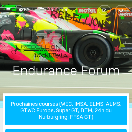
FAQ
Calendrier
Endurance Forum
Prochaines courses (WEC, IMSA, ELMS, ALMS,
GTWC Europe, Super GT, DTM, 24h du
Nurburgring, FFSA GT)