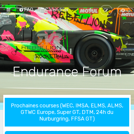
FAQ
Calendrier
Endurance Forum
Prochaines courses (WEC, IMSA, ELMS, ALMS,
GTWC Europe, Super GT, DTM, 24h du
Nurburgring, FFSA GT)