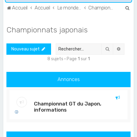
R
Accueil
Accueil
Le monde de l'Endurance et du GT
Championnats japonais
e
c
Championnats japonais
h
e
Rechercher
Recher
Nouveau sujet
r
c
8 sujets • Page
1
sur
1
h
e
Annonces
r
Championnat GT du Japon,
informations