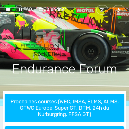
FAQ
Calendrier
Endurance Forum
Prochaines courses (WEC, IMSA, ELMS, ALMS,
GTWC Europe, Super GT, DTM, 24h du
Nurburgring, FFSA GT)