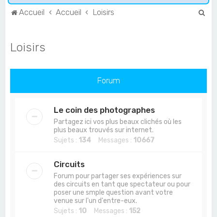
R
Accueil
Accueil
Loisirs
e
c
Loisirs
h
e
r
Forum
c
h
Le coin des photographes
e
Partagez ici vos plus beaux clichés où les
plus beaux trouvés sur internet.
r
Sujets :
134
Messages :
10667
Circuits
Forum pour partager ses expériences sur
des circuits en tant que spectateur ou pour
poser une smple question avant votre
venue sur l'un d'entre-eux.
Sujets :
10
Messages :
152