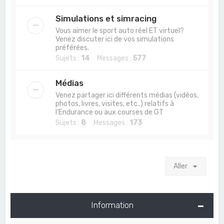
Simulations et simracing
Vous aimer le sport auto réel ET virtuel?
Venez discuter ici de vos simulations
préférées.
Sujets :
14
Messages :
577
Médias
Venez partager ici différents médias (vidéos,
photos, livres, visites, etc..) relatifs à
l'Endurance ou aux courses de GT
Sujets :
8
Messages :
173
Aller
Information