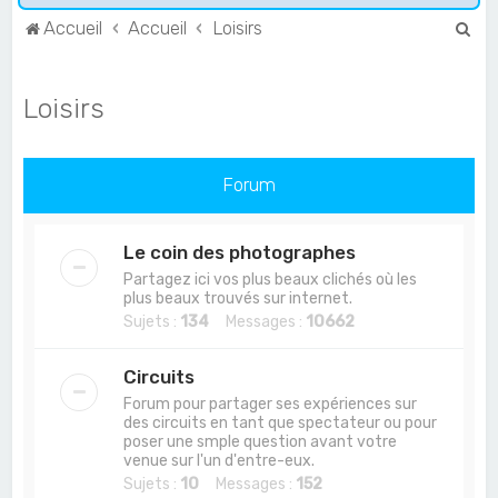
R
Accueil
Accueil
Loisirs
e
c
Loisirs
h
e
r
Forum
c
h
Le coin des photographes
e
Partagez ici vos plus beaux clichés où les
plus beaux trouvés sur internet.
r
Sujets :
134
Messages :
10662
Circuits
Forum pour partager ses expériences sur
des circuits en tant que spectateur ou pour
poser une smple question avant votre
venue sur l'un d'entre-eux.
Sujets :
10
Messages :
152