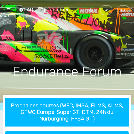
FAQ
Calendrier
Endurance Forum
Prochaines courses (WEC, IMSA, ELMS, ALMS,
GTWC Europe, Super GT, DTM, 24h du
Nurburgring, FFSA GT)