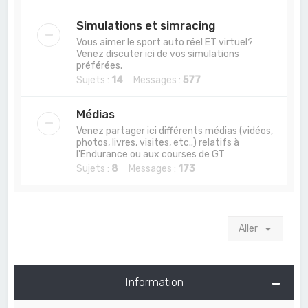
Simulations et simracing
Vous aimer le sport auto réel ET virtuel?
Venez discuter ici de vos simulations
préférées.
Sujets :
14
Messages :
577
Médias
Venez partager ici différents médias (vidéos,
photos, livres, visites, etc..) relatifs à
l'Endurance ou aux courses de GT
Sujets :
8
Messages :
173
Aller
Information