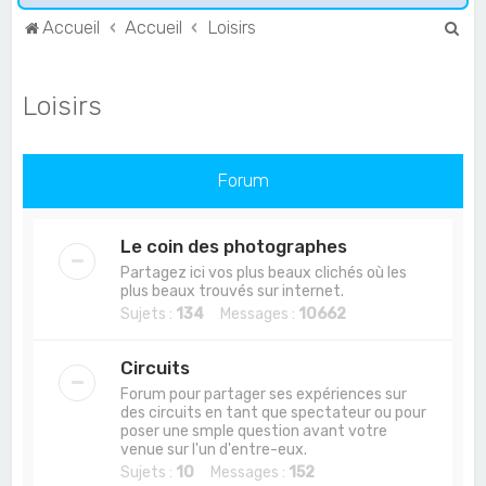
R
Accueil
Accueil
Loisirs
e
c
Loisirs
h
e
r
Forum
c
h
Le coin des photographes
e
Partagez ici vos plus beaux clichés où les
plus beaux trouvés sur internet.
r
Sujets :
134
Messages :
10662
Circuits
Forum pour partager ses expériences sur
des circuits en tant que spectateur ou pour
poser une smple question avant votre
venue sur l'un d'entre-eux.
Sujets :
10
Messages :
152