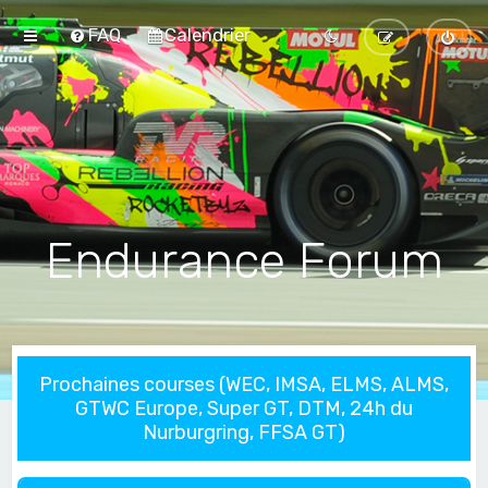
FAQ
Calendrier
Endurance Forum
Prochaines courses (WEC, IMSA, ELMS, ALMS,
GTWC Europe, Super GT, DTM, 24h du
Nurburgring, FFSA GT)