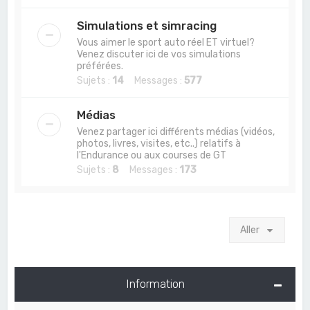
Simulations et simracing
Vous aimer le sport auto réel ET virtuel?
Venez discuter ici de vos simulations
préférées.
Sujets :
14
Messages :
577
Médias
Venez partager ici différents médias (vidéos,
photos, livres, visites, etc..) relatifs à
l'Endurance ou aux courses de GT
Sujets :
8
Messages :
173
Aller
Information