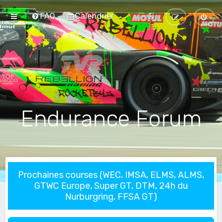
FAQ
Calendrier
Endurance Forum
Prochaines courses (WEC, IMSA, ELMS, ALMS,
GTWC Europe, Super GT, DTM, 24h du
Nurburgring, FFSA GT)