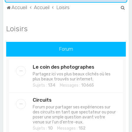
R
Accueil
Accueil
Loisirs
e
c
Loisirs
h
e
r
Forum
c
h
Le coin des photographes
e
Partagez ici vos plus beaux clichés où les
plus beaux trouvés sur internet.
r
Sujets :
134
Messages :
10665
Circuits
Forum pour partager ses expériences sur
des circuits en tant que spectateur ou pour
poser une smple question avant votre
venue sur l'un d'entre-eux.
Sujets :
10
Messages :
152