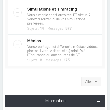
Simulations et simracing
Vous aimer le sport auto réel ET virtuel?
Venez discuter ici de vos simulations
préférées.
Sujets :
14
Messages :
577
Médias
Venez partager ici différents médias (vidéos,
photos, livres, visites, etc..) relatifs à
l'Endurance ou aux courses de GT
Sujets :
8
Messages :
173
Aller
Information