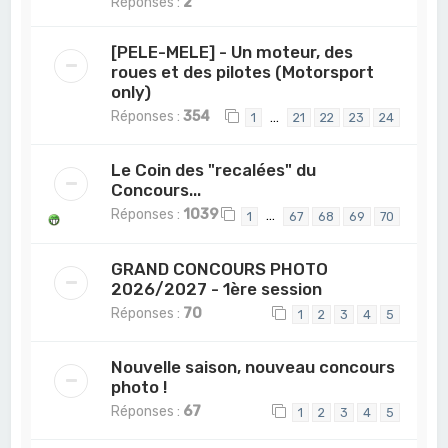
Réponses :
2
[PELE-MELE] - Un moteur, des
roues et des pilotes (Motorsport
only)
Réponses :
354
…
1
21
22
23
24
Le Coin des "recalées" du
Concours...
Réponses :
1039
…
1
67
68
69
70
GRAND CONCOURS PHOTO
2026/2027 - 1ère session
Réponses :
70
1
2
3
4
5
Nouvelle saison, nouveau concours
photo !
Réponses :
67
1
2
3
4
5