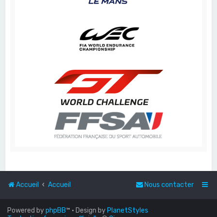
Accueil
Accueil
Nous contacter
Powered by
phpBB
™
• Design by
PlanetStyles