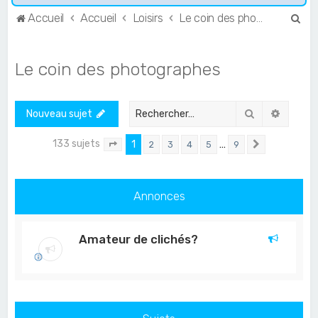
R
Accueil
Accueil
Loisirs
Le coin des photographes
e
c
Le coin des photographes
h
e
Rechercher
Recher
Nouveau sujet
r
c
133 sujets
1
…
2
3
4
5
9
Page
1
sur
9
Suivant
h
e
Annonces
r
Amateur de clichés?