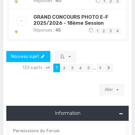
Réponses :
40
1
2
3
GRAND CONCOURS PHOTO E-F
2025/2026 - 18ème Session
Réponses :
45
1
2
3
4
Nouveau sujet
133 sujets
1
…
2
3
4
5
9
Page
1
sur
9
Suivant
Aller
Information
Permissions du forum