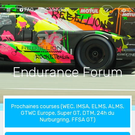
FAQ
Calendrier
Endurance Forum
Prochaines courses (WEC, IMSA, ELMS, ALMS,
GTWC Europe, Super GT, DTM, 24h du
Nurburgring, FFSA GT)