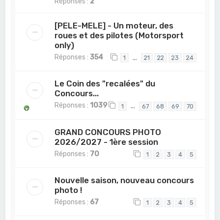
Réponses :
2
[PELE-MELE] - Un moteur, des
roues et des pilotes (Motorsport
only)
Réponses :
354
…
1
21
22
23
24
Le Coin des "recalées" du
Concours...
Réponses :
1039
…
1
67
68
69
70
GRAND CONCOURS PHOTO
2026/2027 - 1ère session
Réponses :
70
1
2
3
4
5
Nouvelle saison, nouveau concours
photo !
Réponses :
67
1
2
3
4
5