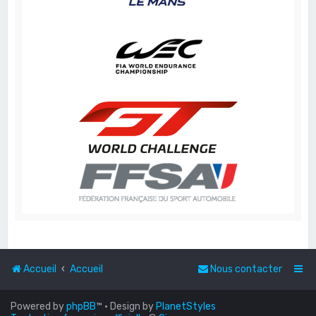
Accueil
Accueil
Nous contacter
Powered by
phpBB
™
• Design by
PlanetStyles