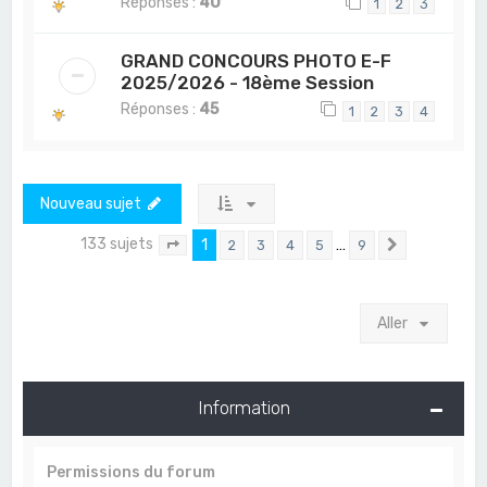
Réponses :
40
1
2
3
GRAND CONCOURS PHOTO E-F
2025/2026 - 18ème Session
Réponses :
45
1
2
3
4
Nouveau sujet
133 sujets
1
…
2
3
4
5
9
Page
1
sur
9
Suivant
Aller
Information
Permissions du forum