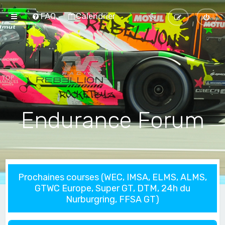
FAQ
Calendrier
Endurance Forum
Prochaines courses (WEC, IMSA, ELMS, ALMS,
GTWC Europe, Super GT, DTM, 24h du
Nurburgring, FFSA GT)