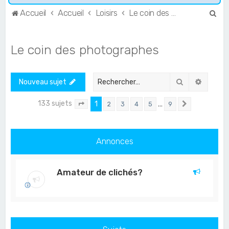
R
Accueil
Accueil
Loisirs
Le coin des photographes
e
c
Le coin des photographes
h
e
Rechercher
Recher
Nouveau sujet
r
c
133 sujets
1
…
2
3
4
5
9
Page
1
sur
9
Suivant
h
e
Annonces
r
Amateur de clichés?