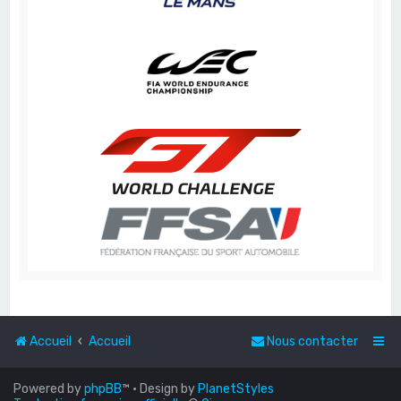
Accueil
Accueil
Nous contacter
Powered by
phpBB
™
• Design by
PlanetStyles