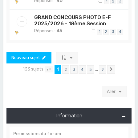
Réponses :
40
1
2
3
GRAND CONCOURS PHOTO E-F
2025/2026 - 18ème Session
Réponses :
45
1
2
3
4
Nouveau sujet
133 sujets
1
…
2
3
4
5
9
Page
1
sur
9
Suivant
Aller
Information
Permissions du forum