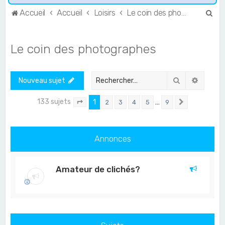
R
Accueil
Accueil
Loisirs
Le coin des photographes
e
c
Le coin des photographes
h
e
Rechercher
Recher
Nouveau sujet
r
c
133 sujets
1
…
2
3
4
5
9
Page
1
sur
9
Suivant
h
e
Annonces
r
Amateur de clichés?