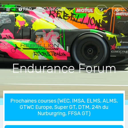
FAQ
Calendrier
Endurance Forum
Prochaines courses (WEC, IMSA, ELMS, ALMS,
GTWC Europe, Super GT, DTM, 24h du
Nurburgring, FFSA GT)