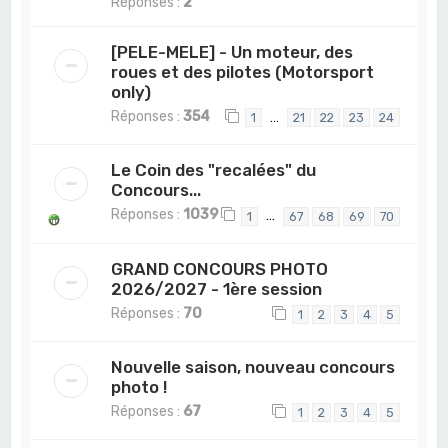
Réponses :
2
[PELE-MELE] - Un moteur, des
roues et des pilotes (Motorsport
only)
Réponses :
354
…
1
21
22
23
24
Le Coin des "recalées" du
Concours...
Réponses :
1039
…
1
67
68
69
70
GRAND CONCOURS PHOTO
2026/2027 - 1ère session
Réponses :
70
1
2
3
4
5
Nouvelle saison, nouveau concours
photo !
Réponses :
67
1
2
3
4
5