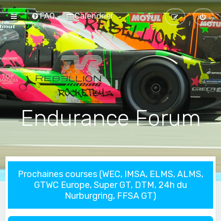
FAQ
Calendrier
Endurance Forum
Prochaines courses (WEC, IMSA, ELMS, ALMS,
GTWC Europe, Super GT, DTM, 24h du
Nurburgring, FFSA GT)