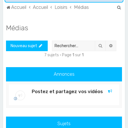
R
Accueil
Accueil
Loisirs
Médias
e
c
Médias
h
e
Rechercher
Recher
Nouveau sujet
r
c
7 sujets • Page
1
sur
1
h
e
Annonces
r
Postez et partagez vos vidéos
Sujets