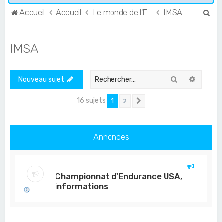
R
Accueil
Accueil
Le monde de l'Endurance et du GT
IMSA
e
c
IMSA
h
e
Rechercher
Recher
Nouveau sujet
r
c
16 sujets
1
2
Suivant
h
e
Annonces
r
Championnat d'Endurance USA,
informations