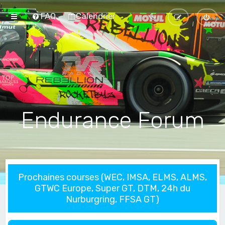
FAQ
Calendrier
Endurance Forum
Prochaines courses (WEC, IMSA, ELMS, ALMS,
GTWC Europe, Super GT, DTM, 24h du
Nurburgring, FFSA GT)