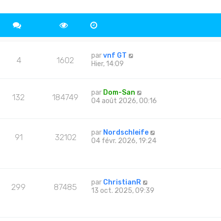
par
vnf GT
4
1602
Hier, 14:09
par
Dom-San
132
184749
04 août 2026, 00:16
par
Nordschleife
91
32102
04 févr. 2026, 19:24
par
ChristianR
299
87485
13 oct. 2025, 09:39