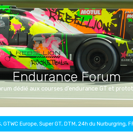
Endurance Forum
orum dédié aux courses d'endurance GT et proto
, GTWC Europe, Super GT, DTM, 24h du Nurburgring, 