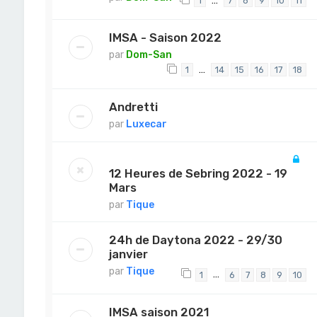
…
1
7
8
9
10
11
IMSA - Saison 2022
par
Dom-San
…
1
14
15
16
17
18
Andretti
par
Luxecar
12 Heures de Sebring 2022 - 19
Mars
par
Tique
24h de Daytona 2022 - 29/30
janvier
par
Tique
…
1
6
7
8
9
10
IMSA saison 2021