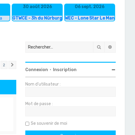
30 août 2026
06 sept. 2026
ka
GTWCE - 3h du Nürburgring
WEC - Lone Star Le Mans
Rechercher
Recherche
2
Suivant
Connexion
•
Inscription
Nom d’utilisateur :
Mot de passe :
Se souvenir de moi