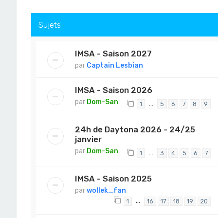
Sujets
IMSA - Saison 2027
par
Captain Lesbian
IMSA - Saison 2026
par
Dom-San
…
1
5
6
7
8
9
24h de Daytona 2026 - 24/25
janvier
par
Dom-San
…
1
3
4
5
6
7
IMSA - Saison 2025
par
wollek_fan
…
1
16
17
18
19
20