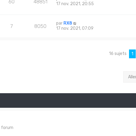
60
48851
17 nov. 2021, 20:55
par
RX8
7
8050
17 nov. 2021, 07:09
16 sujets
1
Alle
e forum