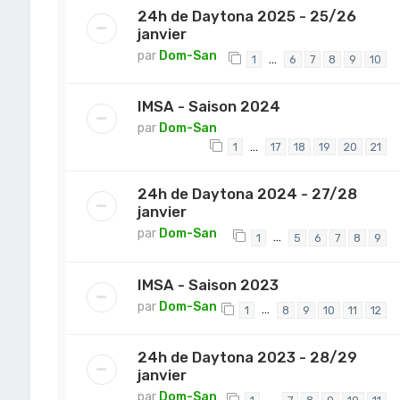
24h de Daytona 2025 - 25/26
janvier
par
Dom-San
…
1
6
7
8
9
10
IMSA - Saison 2024
par
Dom-San
…
1
17
18
19
20
21
24h de Daytona 2024 - 27/28
janvier
par
Dom-San
…
1
5
6
7
8
9
IMSA - Saison 2023
par
Dom-San
…
1
8
9
10
11
12
24h de Daytona 2023 - 28/29
janvier
par
Dom-San