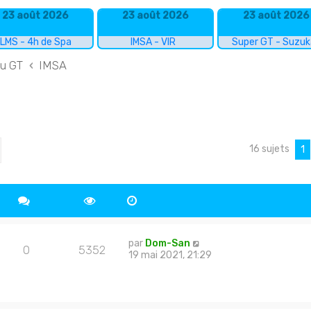
23 août 2026
23 août 2026
23 août 2026
LMS - 4h de Spa
IMSA - VIR
Super GT - Suzu
du GT
IMSA
16 sujets
cher
echerche avancée
1
par
Dom-San
0
5352
19 mai 2021, 21:29