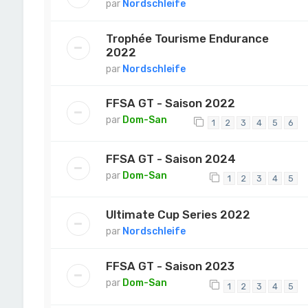
par
Nordschleife
Trophée Tourisme Endurance
2022
par
Nordschleife
FFSA GT - Saison 2022
par
Dom-San
1
2
3
4
5
6
FFSA GT - Saison 2024
par
Dom-San
1
2
3
4
5
Ultimate Cup Series 2022
par
Nordschleife
FFSA GT - Saison 2023
par
Dom-San
1
2
3
4
5