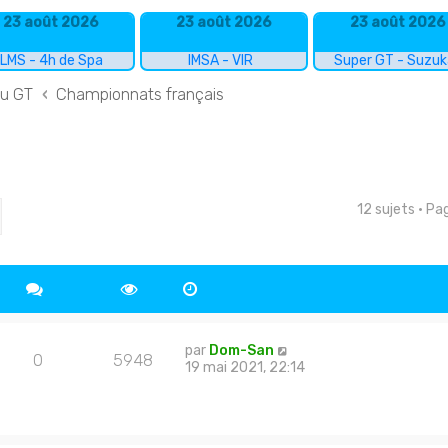
23 août 2026
23 août 2026
23 août 2026
LMS - 4h de Spa
IMSA - VIR
Super GT - Suzu
du GT
Championnats français
12 sujets • P
cher
echerche avancée
par
Dom-San
0
5948
19 mai 2021, 22:14