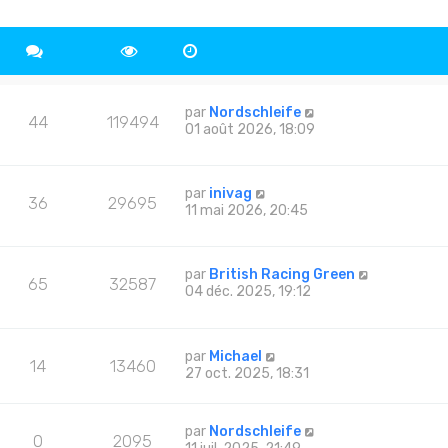
par
Nordschleife
44
119494
01 août 2026, 18:09
par
inivag
36
29695
11 mai 2026, 20:45
par
British Racing Green
65
32587
04 déc. 2025, 19:12
par
Michael
14
13460
27 oct. 2025, 18:31
par
Nordschleife
0
2095