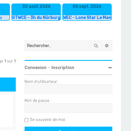
30 août 2026
06 sept. 2026
ka
GTWCE - 3h du Nürburgring
WEC - Lone Star Le Mans
Rechercher
Recherche
age
1
sur
1
Connexion
•
Inscription
Nom d’utilisateur :
Mot de passe :
Se souvenir de moi