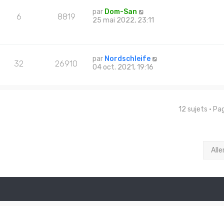
par
Dom-San
6
8819
25 mai 2022, 23:11
par
Nordschleife
32
26910
04 oct. 2021, 19:16
12 sujets • P
Alle