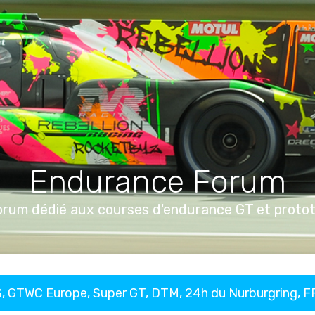
Endurance Forum
orum dédié aux courses d'endurance GT et proto
, GTWC Europe, Super GT, DTM, 24h du Nurburgring, 