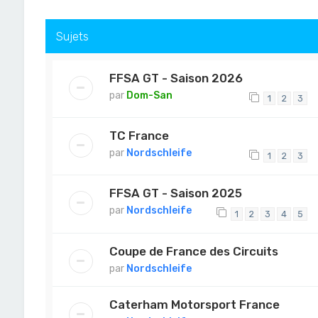
Sujets
FFSA GT - Saison 2026
par
Dom-San
1
2
3
TC France
par
Nordschleife
1
2
3
FFSA GT - Saison 2025
par
Nordschleife
1
2
3
4
5
Coupe de France des Circuits
par
Nordschleife
Caterham Motorsport France