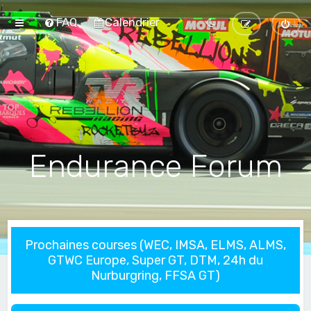
FAQ
Calendrier
Endurance Forum
Prochaines courses (WEC, IMSA, ELMS, ALMS,
GTWC Europe, Super GT, DTM, 24h du
Nurburgring, FFSA GT)