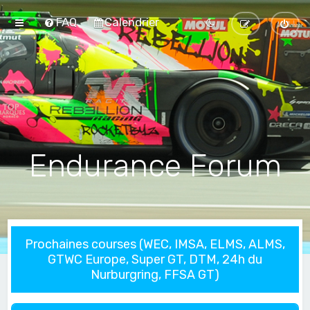
FAQ
Calendrier
Endurance Forum
Prochaines courses (WEC, IMSA, ELMS, ALMS,
GTWC Europe, Super GT, DTM, 24h du
Nurburgring, FFSA GT)