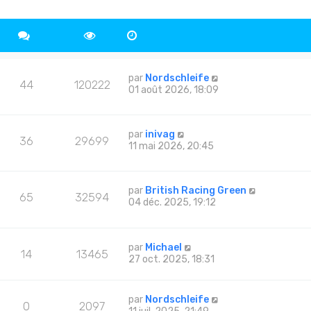
par
Nordschleife
44
120222
01 août 2026, 18:09
par
inivag
36
29699
11 mai 2026, 20:45
par
British Racing Green
65
32594
04 déc. 2025, 19:12
par
Michael
14
13465
27 oct. 2025, 18:31
par
Nordschleife
0
2097