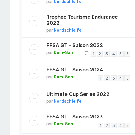
par
Nordschleife
Trophée Tourisme Endurance
2022
par
Nordschleife
FFSA GT - Saison 2022
par
Dom-San
1
2
3
4
5
6
FFSA GT - Saison 2024
par
Dom-San
1
2
3
4
5
Ultimate Cup Series 2022
par
Nordschleife
FFSA GT - Saison 2023
par
Dom-San
1
2
3
4
5