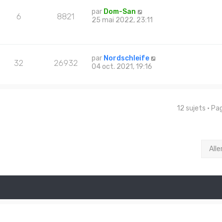
par
Dom-San
6
8821
25 mai 2022, 23:11
par
Nordschleife
32
26932
04 oct. 2021, 19:16
12 sujets • P
Alle