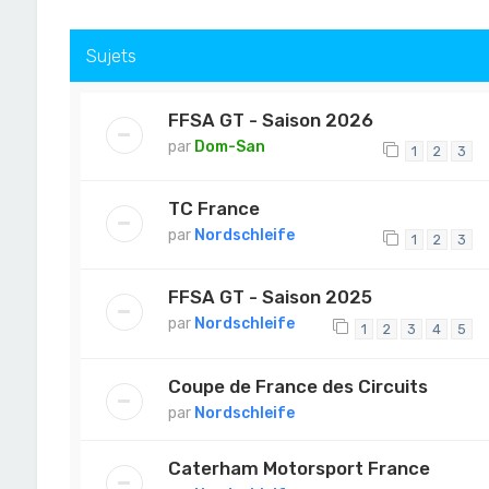
Sujets
FFSA GT - Saison 2026
par
Dom-San
1
2
3
TC France
par
Nordschleife
1
2
3
FFSA GT - Saison 2025
par
Nordschleife
1
2
3
4
5
Coupe de France des Circuits
par
Nordschleife
Caterham Motorsport France