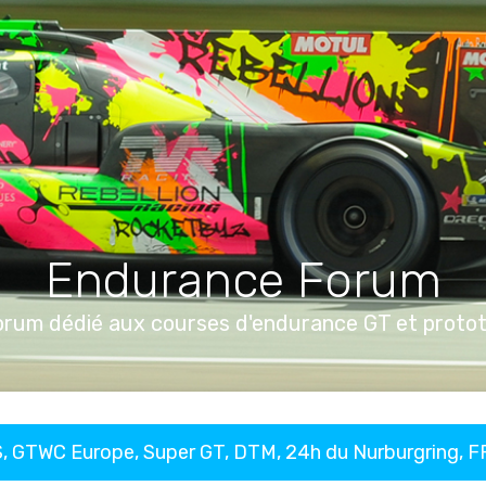
Endurance Forum
orum dédié aux courses d'endurance GT et proto
, GTWC Europe, Super GT, DTM, 24h du Nurburgring, 