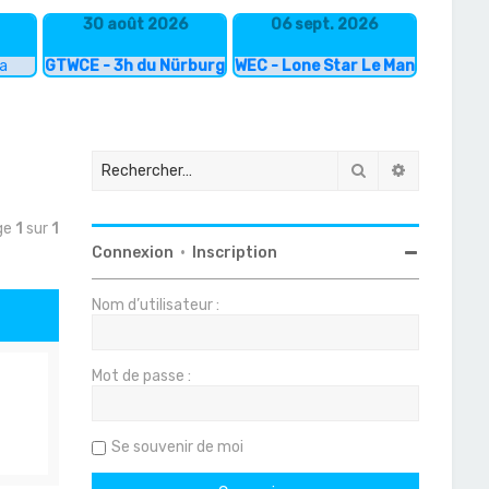
30 août 2026
06 sept. 2026
ka
GTWCE - 3h du Nürburgring
WEC - Lone Star Le Mans
Rechercher
Recherche
age
1
sur
1
Connexion
•
Inscription
Nom d’utilisateur :
Mot de passe :
Se souvenir de moi