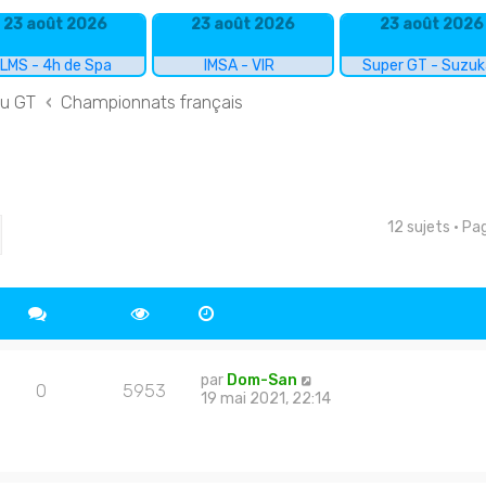
23 août 2026
23 août 2026
23 août 2026
LMS - 4h de Spa
IMSA - VIR
Super GT - Suzu
du GT
Championnats français
12 sujets • P
cher
echerche avancée
par
Dom-San
0
5953
19 mai 2021, 22:14