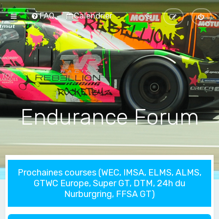
FAQ
Calendrier
Endurance Forum
Prochaines courses (WEC, IMSA, ELMS, ALMS,
GTWC Europe, Super GT, DTM, 24h du
Nurburgring, FFSA GT)