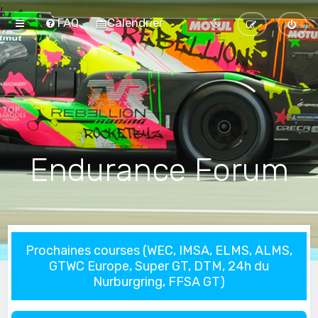
FAQ
Calendrier
Endurance Forum
Prochaines courses (WEC, IMSA, ELMS, ALMS,
GTWC Europe, Super GT, DTM, 24h du
Nurburgring, FFSA GT)