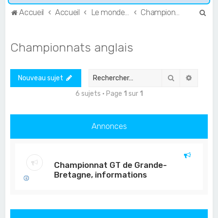
R
Accueil
Accueil
Le monde de l'Endurance et du GT
Championnats anglais
e
c
Championnats anglais
h
e
Rechercher
Recher
Nouveau sujet
r
c
6 sujets • Page
1
sur
1
h
e
Annonces
r
Championnat GT de Grande-
Bretagne, informations