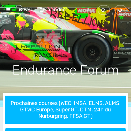
FAQ
Calendrier
Endurance Forum
Prochaines courses (WEC, IMSA, ELMS, ALMS,
GTWC Europe, Super GT, DTM, 24h du
Nurburgring, FFSA GT)