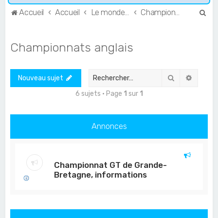
R
Accueil
Accueil
Le monde de l'Endurance et du GT
Championnats anglais
e
c
Championnats anglais
h
e
Rechercher
Recher
Nouveau sujet
r
c
6 sujets • Page
1
sur
1
h
e
Annonces
r
Championnat GT de Grande-
Bretagne, informations