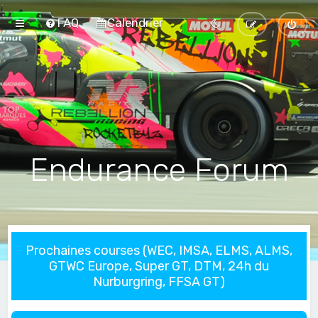
FAQ
Calendrier
Endurance Forum
Prochaines courses (WEC, IMSA, ELMS, ALMS,
GTWC Europe, Super GT, DTM, 24h du
Nurburgring, FFSA GT)