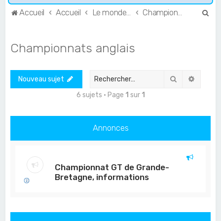
R
Accueil
Accueil
Le monde de l'Endurance et du GT
Championnats anglais
e
c
Championnats anglais
h
e
Rechercher
Recher
Nouveau sujet
r
c
6 sujets • Page
1
sur
1
h
e
Annonces
r
Championnat GT de Grande-
Bretagne, informations