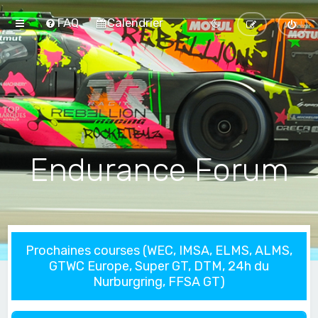
FAQ
Calendrier
Endurance Forum
Prochaines courses (WEC, IMSA, ELMS, ALMS,
GTWC Europe, Super GT, DTM, 24h du
Nurburgring, FFSA GT)