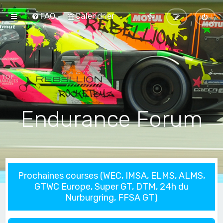
FAQ
Calendrier
Endurance Forum
Prochaines courses (WEC, IMSA, ELMS, ALMS,
GTWC Europe, Super GT, DTM, 24h du
Nurburgring, FFSA GT)