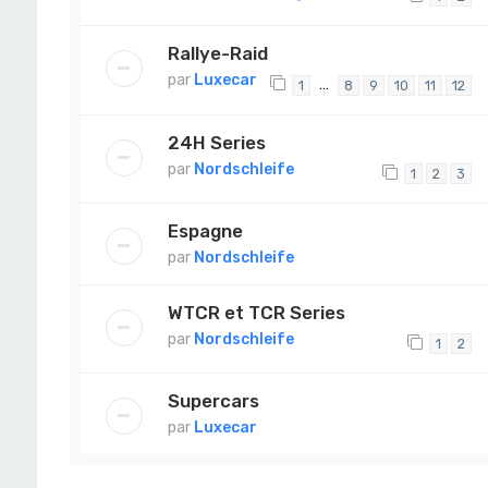
Rallye-Raid
par
Luxecar
…
1
8
9
10
11
12
24H Series
par
Nordschleife
1
2
3
Espagne
par
Nordschleife
WTCR et TCR Series
par
Nordschleife
1
2
Supercars
par
Luxecar