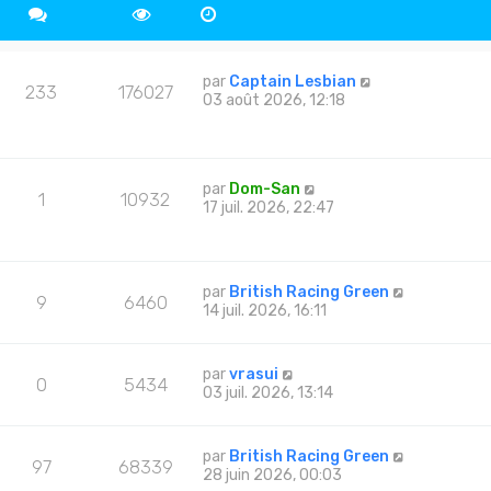
par
Captain Lesbian
233
176027
03 août 2026, 12:18
par
Dom-San
1
10932
17 juil. 2026, 22:47
par
British Racing Green
9
6460
14 juil. 2026, 16:11
par
vrasui
0
5434
03 juil. 2026, 13:14
par
British Racing Green
97
68339
28 juin 2026, 00:03