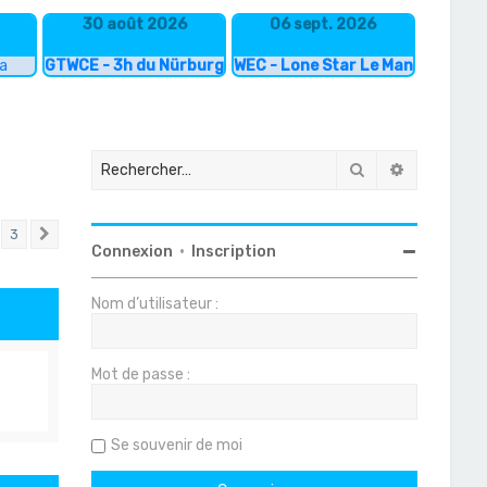
30 août 2026
06 sept. 2026
ka
GTWCE - 3h du Nürburgring
WEC - Lone Star Le Mans
Rechercher
Recherche
3
Suivant
Connexion
•
Inscription
Nom d’utilisateur :
Mot de passe :
Se souvenir de moi