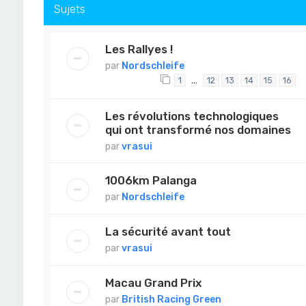
Sujets
Les Rallyes !
par
Nordschleife
…
1
12
13
14
15
16
Les révolutions technologiques
qui ont transformé nos domaines
par
vrasui
1006km Palanga
par
Nordschleife
La sécurité avant tout
par
vrasui
Macau Grand Prix
par
British Racing Green