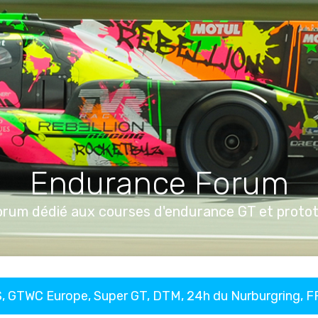
Endurance Forum
orum dédié aux courses d'endurance GT et proto
, GTWC Europe, Super GT, DTM, 24h du Nurburgring, 