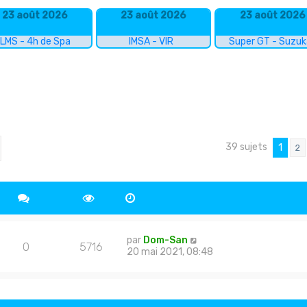
23 août 2026
23 août 2026
23 août 2026
LMS - 4h de Spa
IMSA - VIR
Super GT - Suzu
39 sujets
cher
echerche avancée
1
2
par
Dom-San
0
5716
20 mai 2021, 08:48