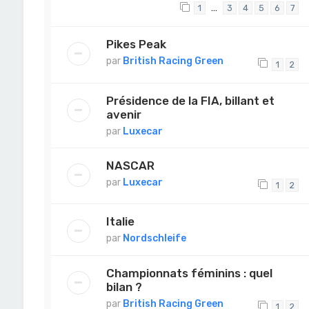
…
1
3
4
5
6
7
Pikes Peak
par
British Racing Green
1
2
Présidence de la FIA, billant et
avenir
par
Luxecar
NASCAR
par
Luxecar
1
2
Italie
par
Nordschleife
Championnats féminins : quel
bilan ?
par
British Racing Green
1
2