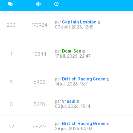
par
Captain Lesbian
233
173924
03 août 2026, 12:18
par
Dom-San
1
10844
17 juil. 2026, 22:47
par
British Racing Green
9
6433
14 juil. 2026, 16:11
par
vrasui
0
5420
03 juil. 2026, 13:14
par
British Racing Green
97
68227
28 juin 2026, 00:03