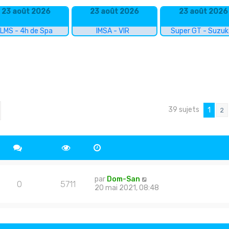
23 août 2026
23 août 2026
23 août 2026
LMS - 4h de Spa
IMSA - VIR
Super GT - Suzu
39 sujets
cher
echerche avancée
1
2
par
Dom-San
0
5711
20 mai 2021, 08:48