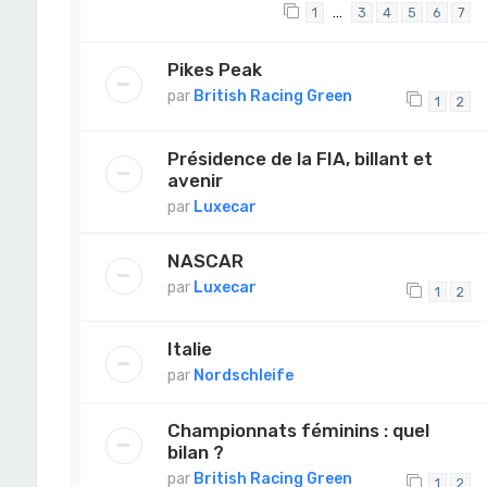
…
1
3
4
5
6
7
Pikes Peak
par
British Racing Green
1
2
Présidence de la FIA, billant et
avenir
par
Luxecar
NASCAR
par
Luxecar
1
2
Italie
par
Nordschleife
Championnats féminins : quel
bilan ?
par
British Racing Green
1
2