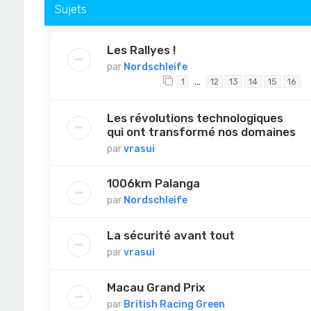
Sujets
Les Rallyes !
par
Nordschleife
…
1
12
13
14
15
16
Les révolutions technologiques
qui ont transformé nos domaines
par
vrasui
1006km Palanga
par
Nordschleife
La sécurité avant tout
par
vrasui
Macau Grand Prix
par
British Racing Green