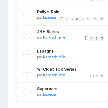
Rallye-Raid
par
Luxecar
…
1
8
9
10
11
12
24H Series
par
Nordschleife
1
2
3
Espagne
par
Nordschleife
WTCR et TCR Series
par
Nordschleife
1
2
Supercars
par
Luxecar