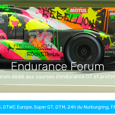
Endurance Forum
orum dédié aux courses d'endurance GT et proto
, GTWC Europe, Super GT, DTM, 24h du Nurburgring, 