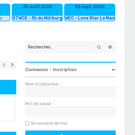
30 août 2026
06 sept. 2026
ka
GTWCE - 3h du Nürburgring
WEC - Lone Star Le Mans
Rechercher
Recherche
3
Suivant
Connexion
•
Inscription
Nom d’utilisateur :
Mot de passe :
Se souvenir de moi