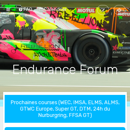
FAQ
Calendrier
Endurance Forum
Prochaines courses (WEC, IMSA, ELMS, ALMS,
GTWC Europe, Super GT, DTM, 24h du
Nurburgring, FFSA GT)