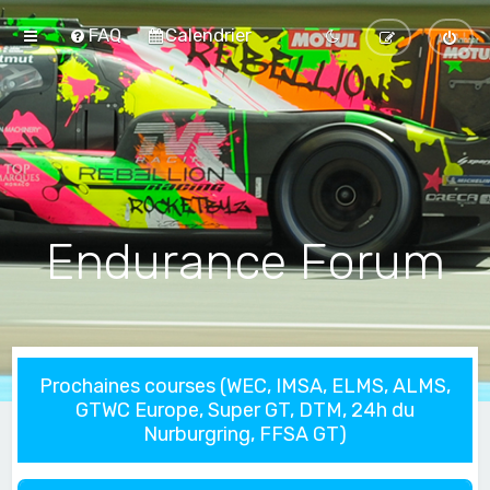
FAQ
Calendrier
Endurance Forum
Prochaines courses (WEC, IMSA, ELMS, ALMS,
GTWC Europe, Super GT, DTM, 24h du
Nurburgring, FFSA GT)