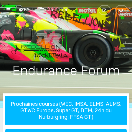
FAQ
Calendrier
Endurance Forum
Prochaines courses (WEC, IMSA, ELMS, ALMS,
GTWC Europe, Super GT, DTM, 24h du
Nurburgring, FFSA GT)