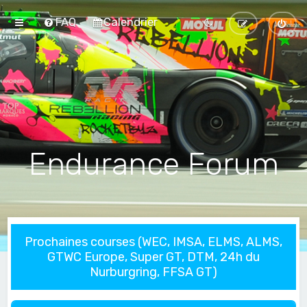
FAQ
Calendrier
Endurance Forum
Prochaines courses (WEC, IMSA, ELMS, ALMS,
GTWC Europe, Super GT, DTM, 24h du
Nurburgring, FFSA GT)