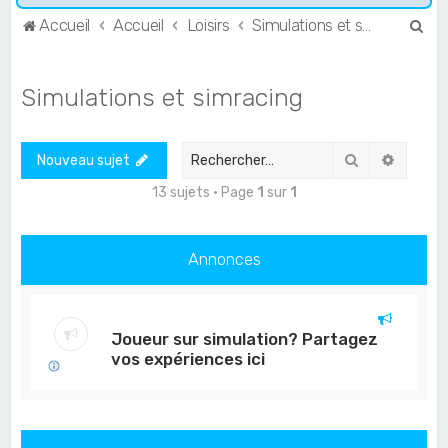
R
Accueil
Accueil
Loisirs
Simulations et simracing
e
c
Simulations et simracing
h
e
Rechercher
Recher
Nouveau sujet
r
c
13 sujets • Page
1
sur
1
h
e
Annonces
r
Joueur sur simulation? Partagez
vos expériences ici