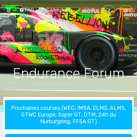
FAQ
Calendrier
Endurance Forum
Prochaines courses (WEC, IMSA, ELMS, ALMS,
GTWC Europe, Super GT, DTM, 24h du
Nurburgring, FFSA GT)