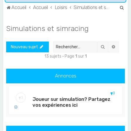
R
Accueil
Accueil
Loisirs
Simulations et simracing
e
c
Simulations et simracing
h
e
Rechercher
Recher
Nouveau sujet
r
c
13 sujets • Page
1
sur
1
h
e
Annonces
r
Joueur sur simulation? Partagez
vos expériences ici