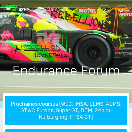
FAQ
Calendrier
Endurance Forum
Prochaines courses (WEC, IMSA, ELMS, ALMS,
GTWC Europe, Super GT, DTM, 24h du
Nurburgring, FFSA GT)