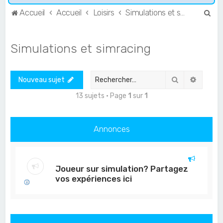
R
Accueil
Accueil
Loisirs
Simulations et simracing
e
c
Simulations et simracing
h
e
Rechercher
Recher
Nouveau sujet
r
c
13 sujets • Page
1
sur
1
h
e
Annonces
r
Joueur sur simulation? Partagez
vos expériences ici