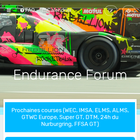
FAQ
Calendrier
Endurance Forum
Prochaines courses (WEC, IMSA, ELMS, ALMS,
GTWC Europe, Super GT, DTM, 24h du
Nurburgring, FFSA GT)