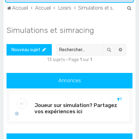
R
Accueil
Accueil
Loisirs
Simulations et simracing
e
c
Simulations et simracing
h
e
Rechercher
Recher
Nouveau sujet
r
c
13 sujets • Page
1
sur
1
h
e
Annonces
r
Joueur sur simulation? Partagez
vos expériences ici