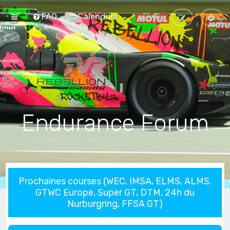
FAQ
Calendrier
Endurance Forum
Prochaines courses (WEC, IMSA, ELMS, ALMS,
GTWC Europe, Super GT, DTM, 24h du
Nurburgring, FFSA GT)