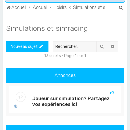
R
Accueil
Accueil
Loisirs
Simulations et simracing
e
c
Simulations et simracing
h
e
Rechercher
Recher
Nouveau sujet
r
c
13 sujets • Page
1
sur
1
h
e
Annonces
r
Joueur sur simulation? Partagez
vos expériences ici