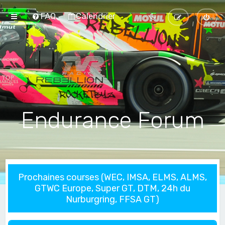
FAQ
Calendrier
Endurance Forum
Prochaines courses (WEC, IMSA, ELMS, ALMS,
GTWC Europe, Super GT, DTM, 24h du
Nurburgring, FFSA GT)