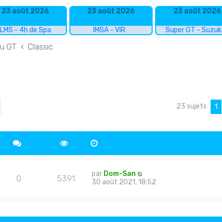
23 août 2026
23 août 2026
23 août 2026
LMS - 4h de Spa
IMSA - VIR
Super GT - Suzu
du GT
Classic
23 sujets
cher
echerche avancée
1
par
Dom-San
0
5391
30 août 2021, 18:52