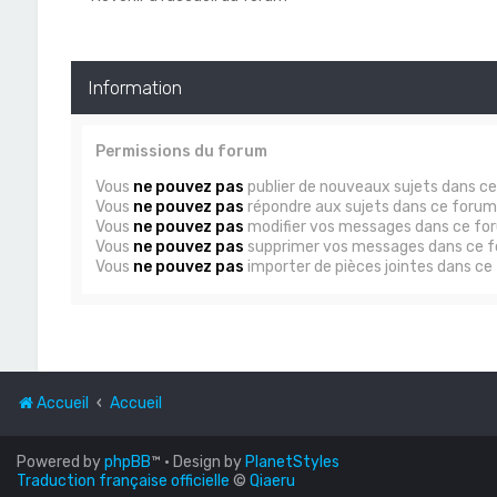
Information
Permissions du forum
Vous
ne pouvez pas
publier de nouveaux sujets dans c
Vous
ne pouvez pas
répondre aux sujets dans ce forum
Vous
ne pouvez pas
modifier vos messages dans ce fo
Vous
ne pouvez pas
supprimer vos messages dans ce 
Vous
ne pouvez pas
importer de pièces jointes dans ce
Accueil
Accueil
Powered by
phpBB
™
• Design by
PlanetStyles
Traduction française officielle
©
Qiaeru