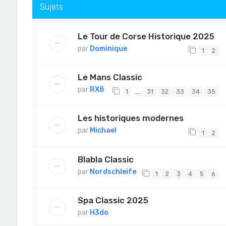
Sujets
Le Tour de Corse Historique 2025
par
Dominique
1
2
Le Mans Classic
par
RX8
…
1
31
32
33
34
35
Les historiques modernes
par
Michael
1
2
Blabla Classic
par
Nordschleife
1
2
3
4
5
6
Spa Classic 2025
par
H3do