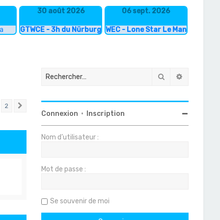
30 août 2026
06 sept. 2026
ka
GTWCE - 3h du Nürburgring
WEC - Lone Star Le Mans
Rechercher
Recherche
2
Suivant
Connexion
•
Inscription
Nom d’utilisateur :
Mot de passe :
Se souvenir de moi