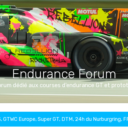
Endurance Forum
orum dédié aux courses d'endurance GT et proto
, GTWC Europe, Super GT, DTM, 24h du Nurburgring, 