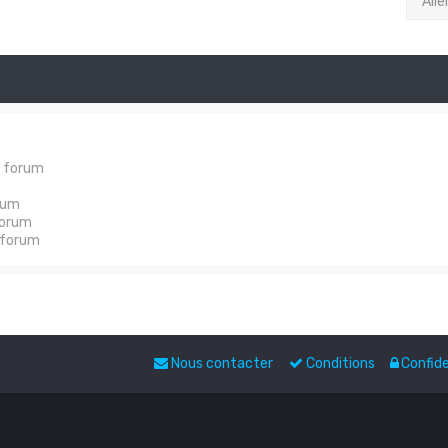
Alle
e forum
rum
forum
 forum
Nous contacter
Conditions
Confide