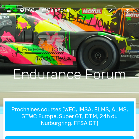
FAQ
Calendrier
Endurance Forum
Prochaines courses (WEC, IMSA, ELMS, ALMS,
GTWC Europe, Super GT, DTM, 24h du
Nurburgring, FFSA GT)