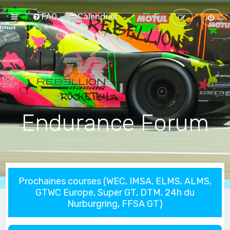
FAQ
Calendrier
Endurance Forum
Prochaines courses (WEC, IMSA, ELMS, ALMS,
GTWC Europe, Super GT, DTM, 24h du
Nurburgring, FFSA GT)