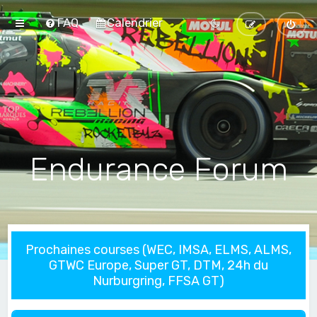
FAQ
Calendrier
Endurance Forum
Prochaines courses (WEC, IMSA, ELMS, ALMS,
GTWC Europe, Super GT, DTM, 24h du
Nurburgring, FFSA GT)