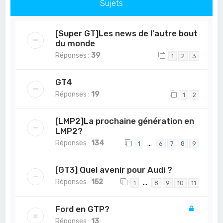
Sujets
[Super GT]Les news de l'autre bout
du monde
Réponses :
39
1
2
3
GT4
Réponses :
19
1
2
[LMP2]La prochaine génération en
LMP2?
Réponses :
134
…
1
6
7
8
9
[GT3] Quel avenir pour Audi ?
Réponses :
152
…
1
8
9
10
11
Ford en GTP?
Réponses :
13