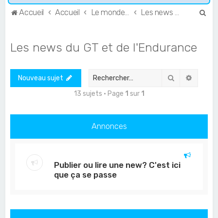
R
Accueil
Accueil
Le monde de l'Endurance et du GT
Les news du GT et de l'Endurance
e
c
Les news du GT et de l'Endurance
h
e
Rechercher
Recher
Nouveau sujet
r
c
13 sujets • Page
1
sur
1
h
e
Annonces
r
Publier ou lire une new? C'est ici
que ça se passe