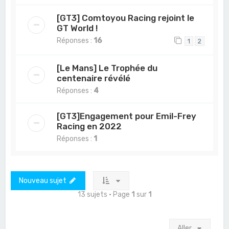
[GT3] Comtoyou Racing rejoint le
GT World !
Réponses :
16
1
2
[Le Mans] Le Trophée du
centenaire révélé
Réponses :
4
[GT3]Engagement pour Emil-Frey
Racing en 2022
Réponses :
1
Nouveau sujet
13 sujets • Page
1
sur
1
Aller