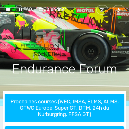
FAQ
Calendrier
Endurance Forum
Prochaines courses (WEC, IMSA, ELMS, ALMS,
GTWC Europe, Super GT, DTM, 24h du
Nurburgring, FFSA GT)