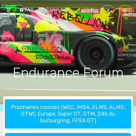
FAQ
Calendrier
Endurance Forum
Prochaines courses (WEC, IMSA, ELMS, ALMS,
GTWC Europe, Super GT, DTM, 24h du
Nurburgring, FFSA GT)