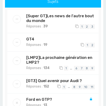
Sujets
[Super GT]Les news de l'autre bout
du monde
Réponses :
39
1
2
3
GT4
Réponses :
19
1
2
[LMP2]La prochaine génération en
LMP2?
Réponses :
134
…
1
6
7
8
9
[GT3] Quel avenir pour Audi ?
Réponses :
152
…
1
8
9
10
11
Ford en GTP?
Réponses :
13