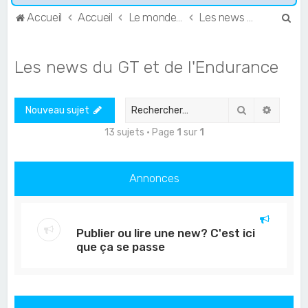
R
Accueil
Accueil
Le monde de l'Endurance et du GT
Les news du GT et de l'Endurance
e
c
Les news du GT et de l'Endurance
h
e
Rechercher
Recher
Nouveau sujet
r
c
13 sujets • Page
1
sur
1
h
e
Annonces
r
Publier ou lire une new? C'est ici
que ça se passe