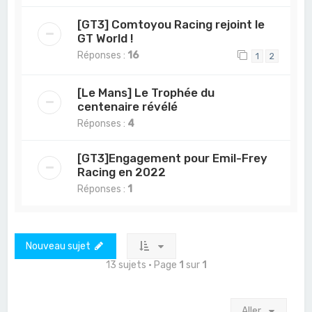
[GT3] Comtoyou Racing rejoint le
GT World !
Réponses :
16
1
2
[Le Mans] Le Trophée du
centenaire révélé
Réponses :
4
[GT3]Engagement pour Emil-Frey
Racing en 2022
Réponses :
1
Nouveau sujet
13 sujets • Page
1
sur
1
Aller