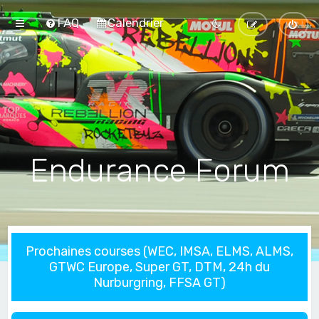
FAQ
Calendrier
Endurance Forum
Prochaines courses (WEC, IMSA, ELMS, ALMS,
GTWC Europe, Super GT, DTM, 24h du
Nurburgring, FFSA GT)