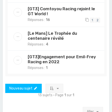
[GT3] Comtoyou Racing rejoint le
GT World !
Réponses :
16
1
2
[Le Mans] Le Trophée du
centenaire révélé
Réponses :
4
[GT3]Engagement pour Emil-Frey
Racing en 2022
Réponses :
1
Nouveau sujet
13 sujets • Page
1
sur
1
Aller