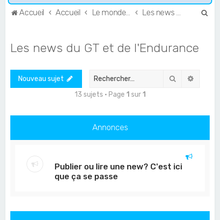
R
Accueil
Accueil
Le monde de l'Endurance et du GT
Les news du GT et de l'Endurance
e
c
Les news du GT et de l'Endurance
h
e
Rechercher
Recher
Nouveau sujet
r
c
13 sujets • Page
1
sur
1
h
e
Annonces
r
Publier ou lire une new? C'est ici
que ça se passe