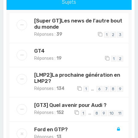
Sujets
[Super GT]Les news de l'autre bout
du monde
Réponses :
39
1
2
3
GT4
Réponses :
19
1
2
[LMP2]La prochaine génération en
LMP2?
Réponses :
134
…
1
6
7
8
9
[GT3] Quel avenir pour Audi ?
Réponses :
152
…
1
8
9
10
11
Ford en GTP?
Réponses :
13