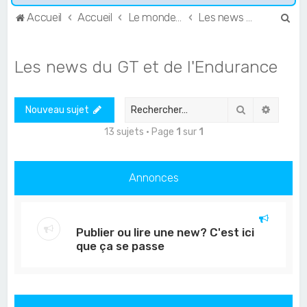
R
Accueil
Accueil
Le monde de l'Endurance et du GT
Les news du GT et de l'Endurance
e
c
Les news du GT et de l'Endurance
h
e
Rechercher
Recher
Nouveau sujet
r
c
13 sujets • Page
1
sur
1
h
e
Annonces
r
Publier ou lire une new? C'est ici
que ça se passe