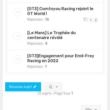
[GT3] Comtoyou Racing rejoint le
GT World !
Réponses :
16
1
2
[Le Mans] Le Trophée du
centenaire révélé
Réponses :
4
[GT3]Engagement pour Emil-Frey
Racing en 2022
Réponses :
1
Nouveau sujet
13 sujets • Page
1
sur
1
Aller