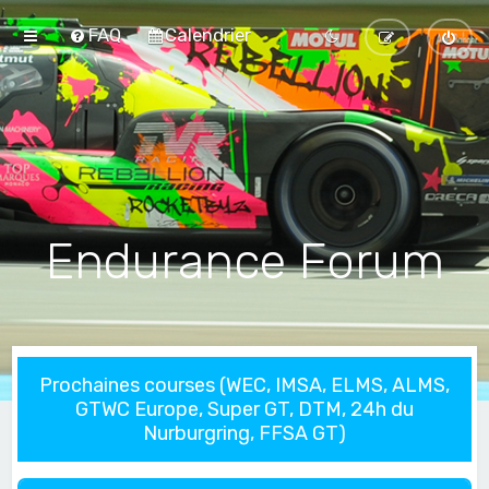
FAQ
Calendrier
Endurance Forum
Prochaines courses (WEC, IMSA, ELMS, ALMS,
GTWC Europe, Super GT, DTM, 24h du
Nurburgring, FFSA GT)