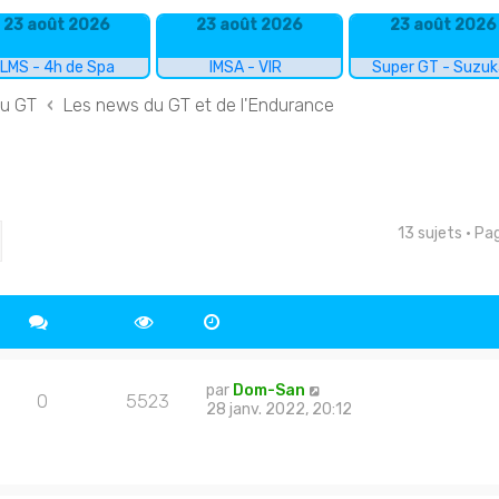
23 août 2026
23 août 2026
23 août 2026
LMS - 4h de Spa
IMSA - VIR
Super GT - Suzu
du GT
Les news du GT et de l'Endurance
13 sujets • P
cher
echerche avancée
par
Dom-San
0
5523
28 janv. 2022, 20:12