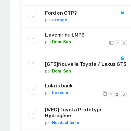
Ford en GTP?
par
arnage
L'avenir du LMP3
par
Dom-San
1
2
[GT3]Nouvelle Toyota / Lexus GT3
par
Dom-San
Lola is back
par
Luxecar
1
2
3
[WEC] Toyota Prototype
Hydrogène
par
Nordschleife