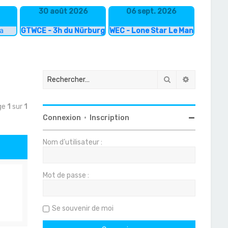
30 août 2026
06 sept. 2026
ka
GTWCE - 3h du Nürburgring
WEC - Lone Star Le Mans
Rechercher
Recherche
age
1
sur
1
Connexion
•
Inscription
Nom d’utilisateur :
Mot de passe :
Se souvenir de moi