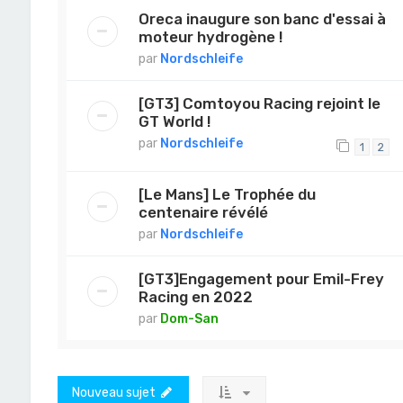
Oreca inaugure son banc d'essai à
moteur hydrogène !
par
Nordschleife
[GT3] Comtoyou Racing rejoint le
GT World !
par
Nordschleife
1
2
[Le Mans] Le Trophée du
centenaire révélé
par
Nordschleife
[GT3]Engagement pour Emil-Frey
Racing en 2022
par
Dom-San
Nouveau sujet