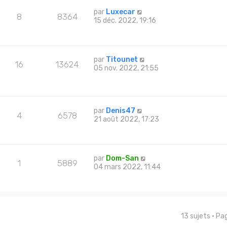
par
Luxecar
8
8364
15 déc. 2022, 19:16
par
Titounet
16
13624
05 nov. 2022, 21:55
par
Denis47
4
6578
21 août 2022, 17:23
par
Dom-San
1
5889
04 mars 2022, 11:44
13 sujets • P