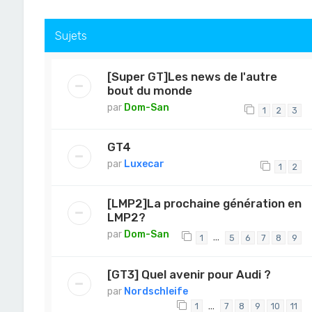
Sujets
[Super GT]Les news de l'autre
bout du monde
par
Dom-San
1
2
3
GT4
par
Luxecar
1
2
[LMP2]La prochaine génération en
LMP2?
par
Dom-San
…
1
5
6
7
8
9
[GT3] Quel avenir pour Audi ?
par
Nordschleife
…
1
7
8
9
10
11