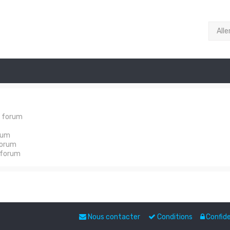
Alle
e forum
rum
forum
 forum
Nous contacter
Conditions
Confide