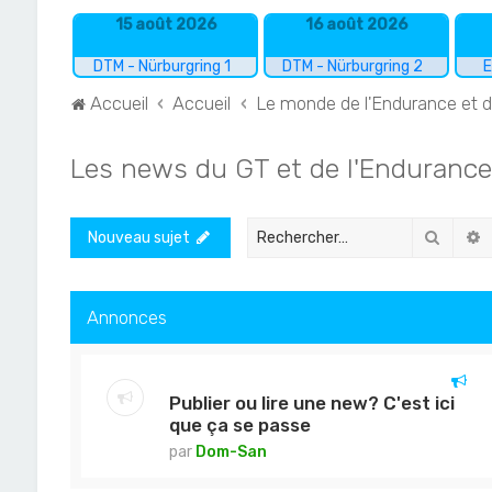
15 août 2026
16 août 2026
DTM - Nürburgring 1
DTM - Nürburgring 2
E
Accueil
Accueil
Le monde de l'Endurance et 
Les news du GT et de l'Endurance
Recher
R
Nouveau sujet
Annonces
Publier ou lire une new? C'est ici
que ça se passe
par
Dom-San