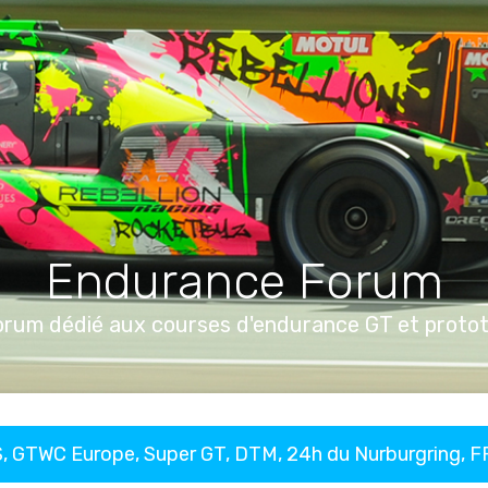
Endurance Forum
orum dédié aux courses d'endurance GT et proto
, GTWC Europe, Super GT, DTM, 24h du Nurburgring, 