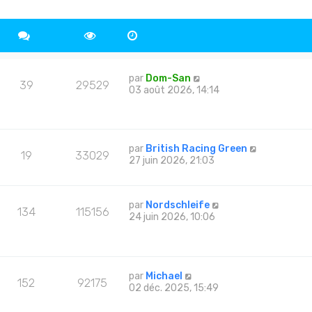
par
Dom-San
39
29529
03 août 2026, 14:14
par
British Racing Green
19
33029
27 juin 2026, 21:03
par
Nordschleife
134
115156
24 juin 2026, 10:06
par
Michael
152
92175
02 déc. 2025, 15:49