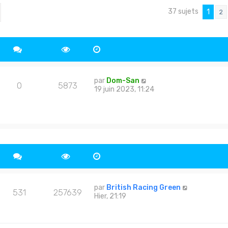
l
e
37 sujets
cher
echerche avancée
1
2
d
e
r
n
i
e
r
m
par
Dom-San
0
5873
e
19 juin 2023, 11:24
s
s
a
g
e
par
British Racing Green
531
257639
Hier, 21:19