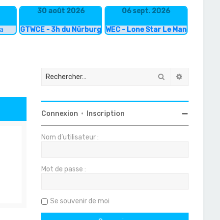
30 août 2026
06 sept. 2026
ka
GTWCE - 3h du Nürburgring
WEC - Lone Star Le Mans
Rechercher
Recherche
Connexion
•
Inscription
Nom d’utilisateur :
Mot de passe :
Se souvenir de moi