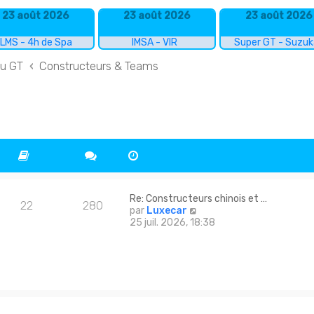
23 août 2026
23 août 2026
23 août 2026
LMS - 4h de Spa
IMSA - VIR
Super GT - Suzu
du GT
Constructeurs & Teams
Re: Constructeurs chinois et …
22
280
C
par
Luxecar
o
25 juil. 2026, 18:38
n
s
u
l
t
e
r