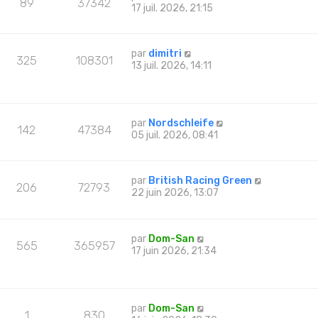
89
37342
17 juil. 2026, 21:15
par
dimitri
325
108301
13 juil. 2026, 14:11
par
Nordschleife
142
47384
05 juil. 2026, 08:41
par
British Racing Green
206
72793
22 juin 2026, 13:07
par
Dom-San
565
365957
17 juin 2026, 21:34
par
Dom-San
1
830