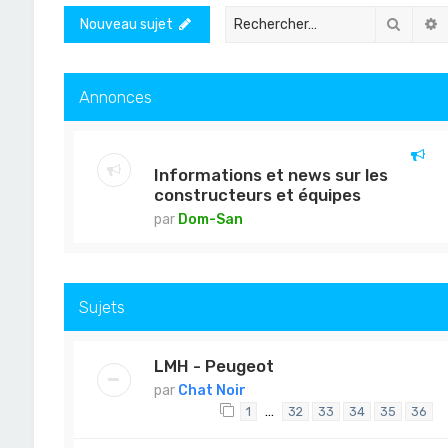
Recher
R
Nouveau sujet
Annonces
Informations et news sur les
constructeurs et équipes
par
Dom-San
Sujets
LMH - Peugeot
par
Chat Noir
…
1
32
33
34
35
36