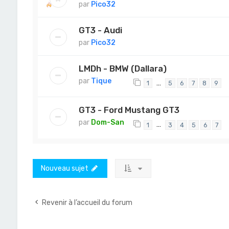
par
Pico32
GT3 - Audi
par
Pico32
LMDh - BMW (Dallara)
par
Tique
…
1
5
6
7
8
9
GT3 - Ford Mustang GT3
par
Dom-San
…
1
3
4
5
6
7
Nouveau sujet
Revenir à l’accueil du forum