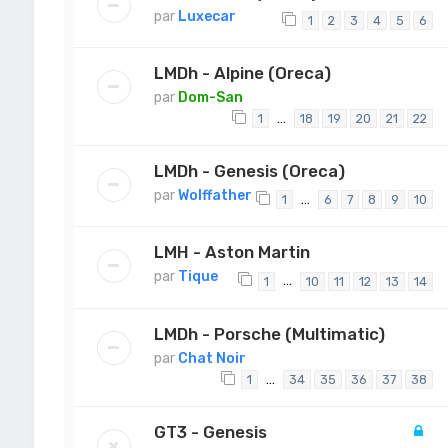
par
Luxecar
1
2
3
4
5
6
LMDh - Alpine (Oreca)
par
Dom-San
…
1
18
19
20
21
22
LMDh - Genesis (Oreca)
par
Wolffather
…
1
6
7
8
9
10
LMH - Aston Martin
par
Tique
…
1
10
11
12
13
14
LMDh - Porsche (Multimatic)
par
Chat Noir
…
1
34
35
36
37
38
GT3 - Genesis