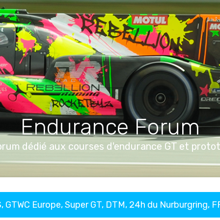
Endurance Forum
orum dédié aux courses d'endurance GT et proto
, GTWC Europe, Super GT, DTM, 24h du Nurburgring, 