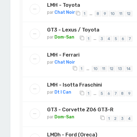
LMH - Toyota
par
Chat Noir
…
1
8
9
10
11
12
GT3 - Lexus / Toyota
par
Dom-San
…
1
3
4
5
6
7
LMH - Ferrari
par
Chat Noir
…
1
10
11
12
13
14
LMH - Isotta Fraschini
par
Dt I Can
…
1
5
6
7
8
9
GT3 - Corvette Z06 GT3-R
par
Dom-San
1
2
3
4
LMDh - Ford (Oreca)