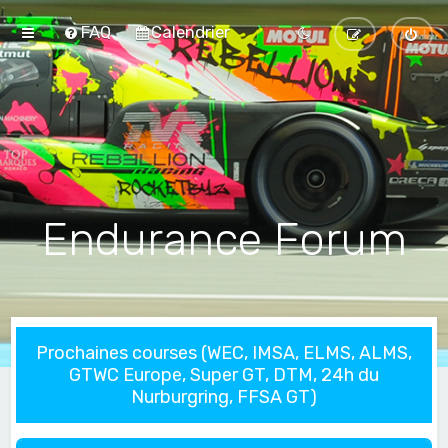
FAQ
Calendrier
Endurance Forum
Prochaines courses (WEC, IMSA, ELMS, ALMS,
GTWC Europe, Super GT, DTM, 24h du
Nurburgring, FFSA GT)