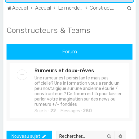
R
Accueil
Accueil
Le monde de l'Endurance et du GT
Constructeurs & Teams
e
c
Constructeurs & Teams
h
e
r
Forum
c
h
Rumeurs et doux-rêves
e
Une rumeur est persistante mais pas
officielle? Une information vous a rendu un
r
peu nostalgique sur une ancienne écurie /
constructeurs? Ce forum est là pour laisser
parler votre imagination sur des news ou
rumeurs +/- fondées
Sujets :
22
Messages :
280
Rechercher
Recher
Nouveau sujet