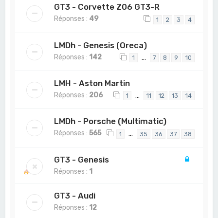
GT3 - Corvette Z06 GT3-R
Réponses :
49
1
2
3
4
LMDh - Genesis (Oreca)
Réponses :
142
…
1
7
8
9
10
LMH - Aston Martin
Réponses :
206
…
1
11
12
13
14
LMDh - Porsche (Multimatic)
Réponses :
565
…
1
35
36
37
38
GT3 - Genesis
Réponses :
1
GT3 - Audi
Réponses :
12