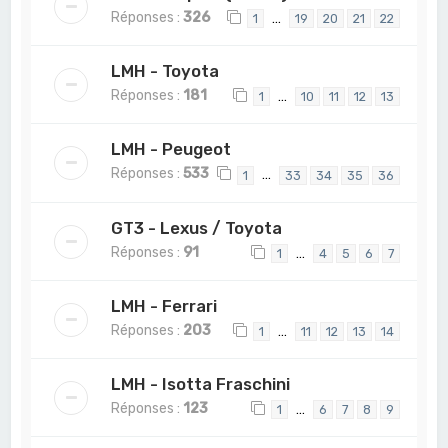
Réponses :
326
…
1
19
20
21
22
LMH - Toyota
Réponses :
181
…
1
10
11
12
13
LMH - Peugeot
Réponses :
533
…
1
33
34
35
36
GT3 - Lexus / Toyota
Réponses :
91
…
1
4
5
6
7
LMH - Ferrari
Réponses :
203
…
1
11
12
13
14
LMH - Isotta Fraschini
Réponses :
123
…
1
6
7
8
9