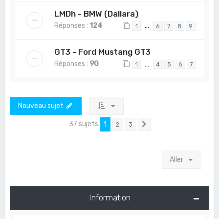
LMDh - BMW (Dallara)
Réponses :
124
…
1
6
7
8
9
GT3 - Ford Mustang GT3
Réponses :
90
…
1
4
5
6
7
Nouveau sujet
37 sujets
1
2
3
Suivant
Aller
Information