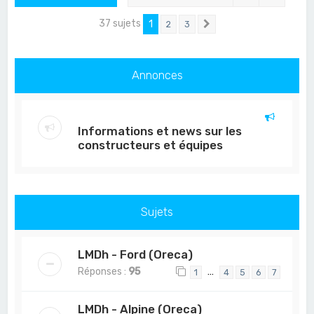
37 sujets
1
2
3
Suivant
Annonces
Informations et news sur les
constructeurs et équipes
Sujets
LMDh - Ford (Oreca)
Réponses :
95
…
1
4
5
6
7
LMDh - Alpine (Oreca)