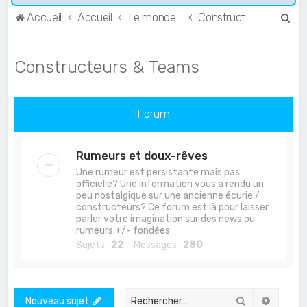
R
Accueil
Accueil
Le monde de l'Endurance et du GT
Constructeurs & Teams
e
c
Constructeurs & Teams
h
e
r
Forum
c
h
Rumeurs et doux-rêves
e
Une rumeur est persistante mais pas
officielle? Une information vous a rendu un
r
peu nostalgique sur une ancienne écurie /
constructeurs? Ce forum est là pour laisser
parler votre imagination sur des news ou
rumeurs +/- fondées
Sujets :
22
Messages :
280
Rechercher
Recher
Nouveau sujet