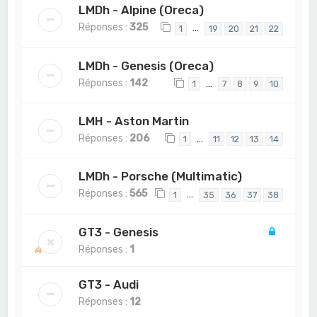
LMDh - Alpine (Oreca)
Réponses :
325
…
1
19
20
21
22
LMDh - Genesis (Oreca)
Réponses :
142
…
1
7
8
9
10
LMH - Aston Martin
Réponses :
206
…
1
11
12
13
14
LMDh - Porsche (Multimatic)
Réponses :
565
…
1
35
36
37
38
GT3 - Genesis
Réponses :
1
GT3 - Audi
Réponses :
12