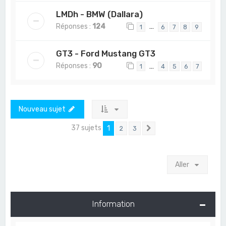
LMDh - BMW (Dallara)
Réponses :
124
…
1
6
7
8
9
GT3 - Ford Mustang GT3
Réponses :
90
…
1
4
5
6
7
Nouveau sujet
37 sujets
1
2
3
Suivant
Aller
Information