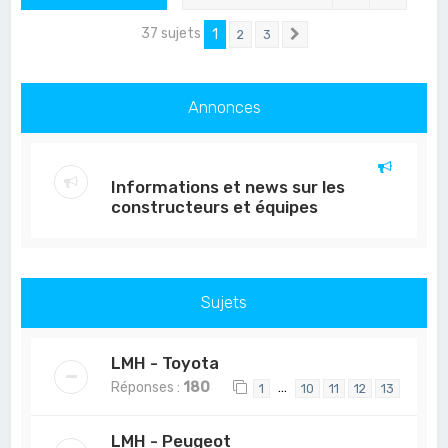
37 sujets
1
2
3
Suivant
Annonces
Informations et news sur les
constructeurs et équipes
Sujets
LMH - Toyota
Réponses :
180
…
1
10
11
12
13
LMH - Peugeot