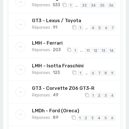
Réponses :
533
…
1
33
34
35
36
GT3 - Lexus / Toyota
Réponses :
91
…
1
4
5
6
7
LMH - Ferrari
Réponses :
203
…
1
11
12
13
14
LMH - Isotta Fraschini
Réponses :
123
…
1
6
7
8
9
GT3 - Corvette Z06 GT3-R
Réponses :
49
1
2
3
4
LMDh - Ford (Oreca)
Réponses :
89
1
2
3
4
5
6