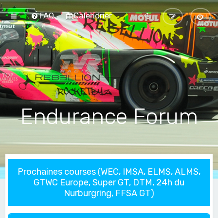
FAQ
Calendrier
Endurance Forum
Prochaines courses (WEC, IMSA, ELMS, ALMS,
GTWC Europe, Super GT, DTM, 24h du
Nurburgring, FFSA GT)